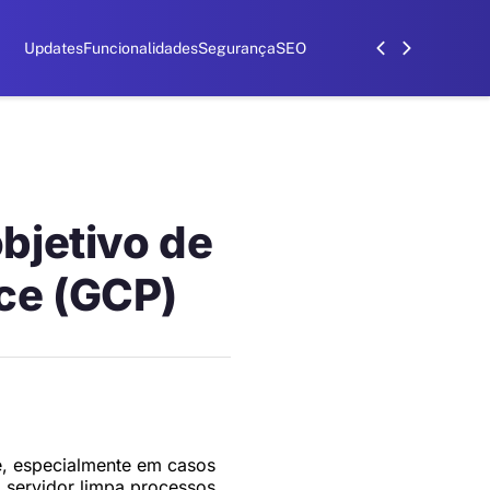
Updates
Funcionalidades
Segurança
SEO
bjetivo de
ce (GCP)
e, especialmente em casos
o servidor limpa processos