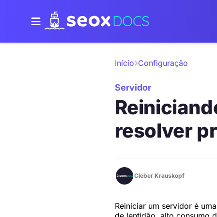
Início
Configuração
Servidor
Reiniciand
resolver p
Cleber Krauskopf
Reiniciar um servidor é um
de lentidão, alto consumo d