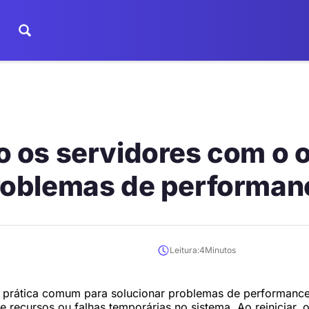
o os servidores com o o
roblemas de performan
Leitura:
4
Minutos
a prática comum para solucionar problemas de performanc
e recursos ou falhas temporárias no sistema. Ao reiniciar, 