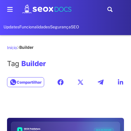
Updates
Funcionalidades
Segurança
SEO
Builder
Início
Tag
Builder
Compartilhar