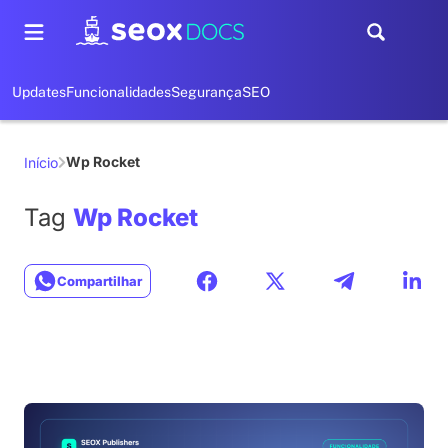
Updates
Funcionalidades
Segurança
SEO
Wp Rocket
Início
Tag
Wp Rocket
Compartilhar