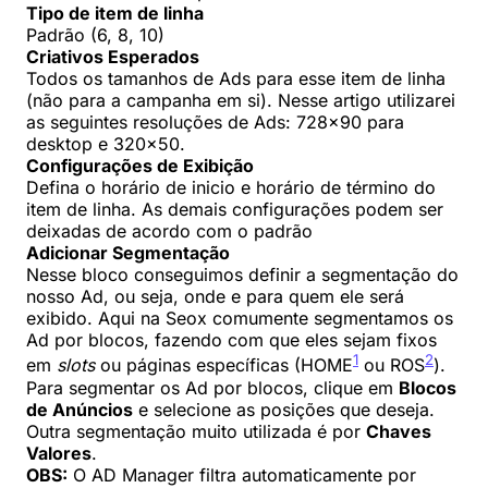
Tipo de item de linha
Padrão (6, 8, 10)
Criativos Esperados
Todos os tamanhos de Ads para esse item de linha
(não para a campanha em si). Nesse artigo utilizarei
as seguintes resoluções de Ads: 728×90 para
desktop e 320×50.
Configurações de Exibição
Defina o horário de inicio e horário de término do
item de linha. As demais configurações podem ser
deixadas de acordo com o padrão
Adicionar Segmentação
Nesse bloco conseguimos definir a segmentação do
nosso Ad, ou seja, onde e para quem ele será
exibido. Aqui na Seox comumente segmentamos os
Ad por blocos, fazendo com que eles sejam fixos
1
2
em
slots
ou páginas específicas (HOME
ou ROS
).
Para segmentar os Ad por blocos, clique em
Blocos
de Anúncios
e selecione as posições que deseja.
Outra segmentação muito utilizada é por
Chaves
Valores
.
OBS:
O AD Manager filtra automaticamente por