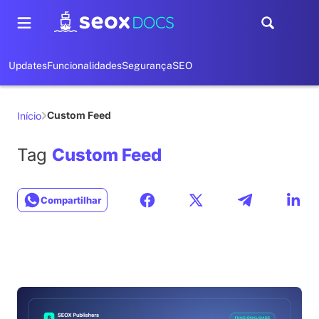
Updates
Funcionalidades
Segurança
SEO
Custom Feed
Início
Tag
Custom Feed
Compartilhar