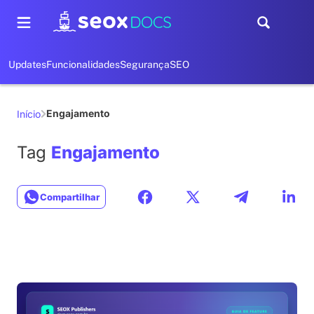
Updates
Funcionalidades
Segurança
SEO
Engajamento
Início
Tag
Engajamento
Compartilhar