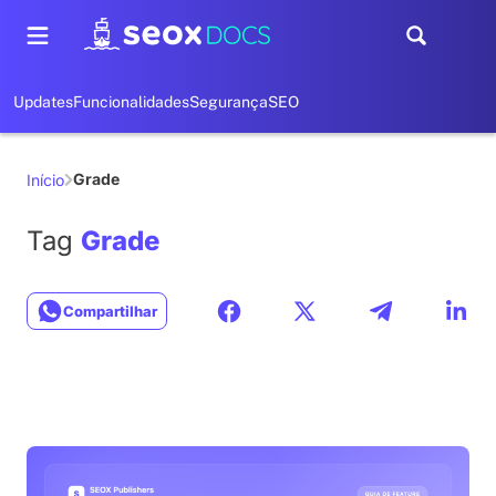
Updates
Funcionalidades
Segurança
SEO
Grade
Início
Tag
Grade
Compartilhar