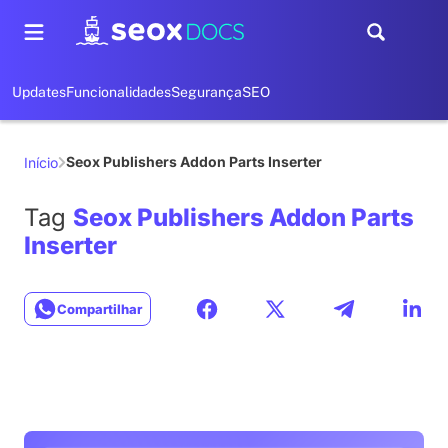
Updates
Funcionalidades
Segurança
SEO
Seox Publishers Addon Parts Inserter
Início
Tag
Seox Publishers Addon Parts
Inserter
Compartilhar