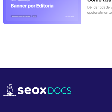
Dê identidade v
opcionalmente 
configurações 
passo.