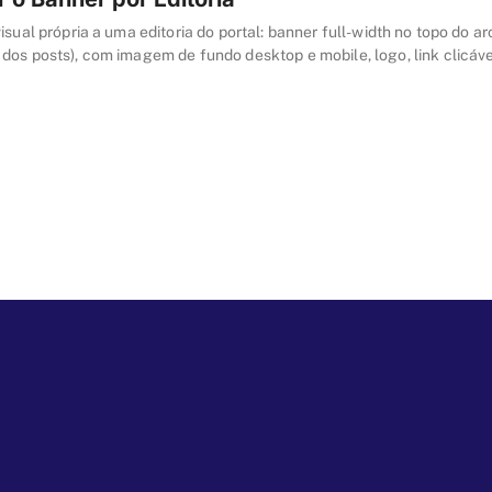
isual própria a uma editoria do portal: banner full-width no topo do ar
dos posts), com imagem de fundo desktop e mobile, logo, link clicáve
avançadas de cor e alinhamento. Saiba como ativar e configurar pas