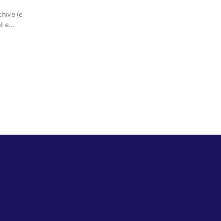
chive (e
l e
so a