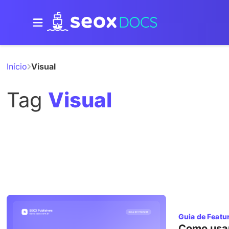
Início
Visual
Tag
Visual
Guia de Featu
Como usar