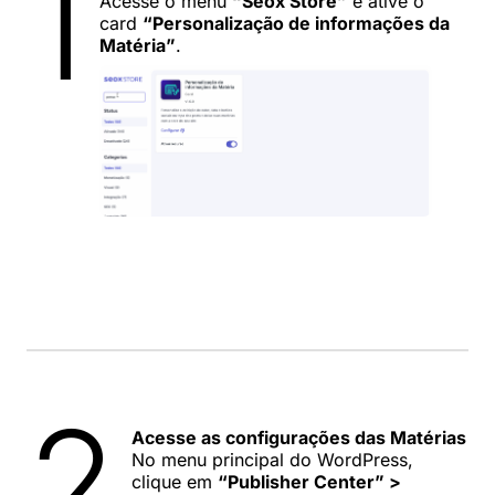
1
Acesse o menu
“Seox Store”
e ative o
card
“Personalização de informações da
Matéria”
.
2
Acesse as configurações das Matérias
No menu principal do WordPress,
clique em
“Publisher Center” >