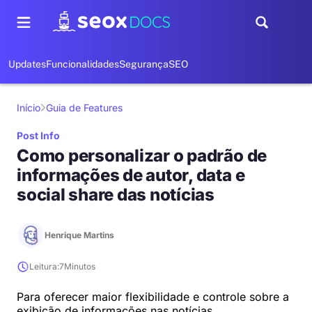
Updates
Funcionalidades
Segurança
SEO
Início
Guia de Features
Post Info
Como personalizar o padrão de
informações de autor, data e
social share das notícias
Henrique Martins
Leitura:
7
Minutos
Para oferecer maior flexibilidade e controle sobre a
exibição de informações nas notícias,