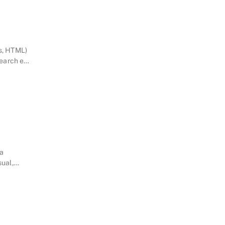
s, HTML)
Search e
ia
ual,
or