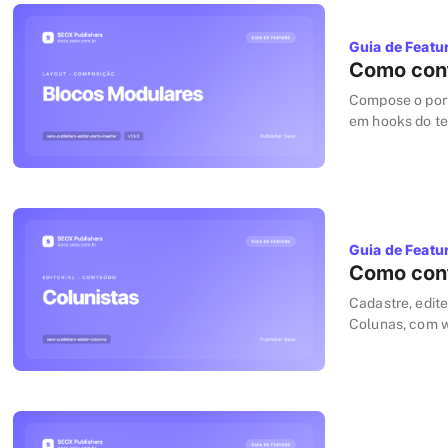
Guia de Featu
Como conf
Compose o port
em hooks do te
404 e quatro ti
Guia de Featu
Como conf
Cadastre, edit
Colunas, com w
Redes sociais,
colunistas ativ