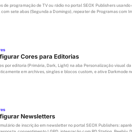
s de programação de TV ou rádio no portal SEOX Publishers usando
 com sete abas (Segunda a Domingo), repeater de Programas com 
 e horários, mais whitelist de domínios externos.
res
igurar Cores para Editorias
es por editoria (Primária, Dark, Light) na aba Personalização visual da
ticamente em archives, singles e blocos custom, e ative Darkmode n
que pedem fundo escuro.
res
igurar Newsletters
rmulário de inscrição em newsletter no portal SEOX Publishers: aparê
sposta, consentimento LGPD, integração com RD Station, Beehiiv, D