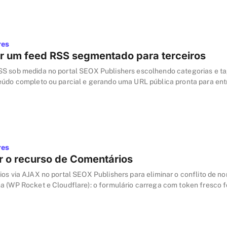
res
r um feed RSS segmentado para terceiros
S sob medida no portal SEOX Publishers escolhendo categorias e ta
eúdo completo ou parcial e gerando uma URL pública pronta para ent
egadores e newsletters.
res
 o recurso de Comentários
ios via AJAX no portal SEOX Publishers para eliminar o conflito de 
a (WP Rocket e Cloudflare): o formulário carrega com token fresco f
entários voltam a funcionar em páginas cacheadas.