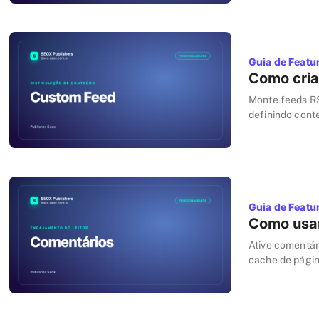
Guia de Featu
Como cria
Monte feeds RS
definindo cont
parceiros, agr
Guia de Featu
Como usar
Ative comentár
cache de págin
cache e os com