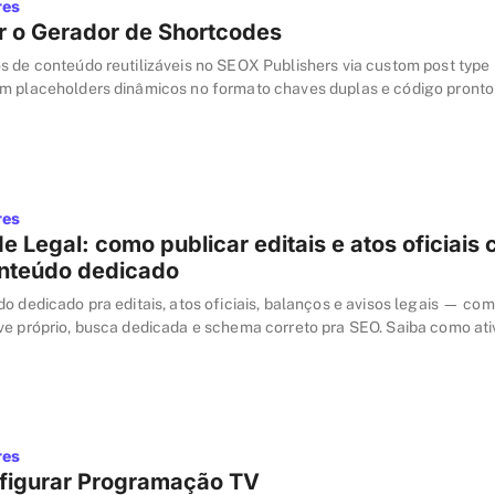
res
 o Gerador de Shortcodes
s de conteúdo reutilizáveis no SEOX Publishers via custom post type
m placeholders dinâmicos no formato chaves duplas e código pronto
em qualquer post ou página.
res
e Legal: como publicar editais e atos oficiais
onteúdo dedicado
o dedicado pra editais, atos oficiais, balanços e avisos legais — co
ve próprio, busca dedicada e schema correto pra SEO. Saiba como ativ
 SEOX Publishers.
res
figurar Programação TV