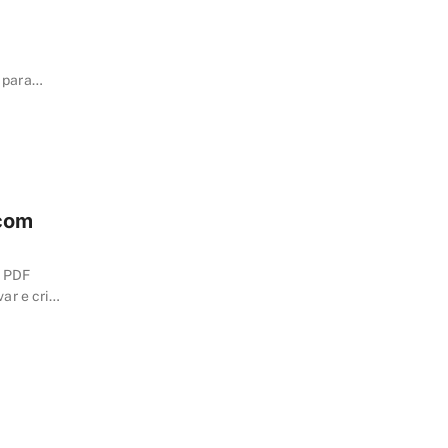
 para
 com
m PDF
ar e criar