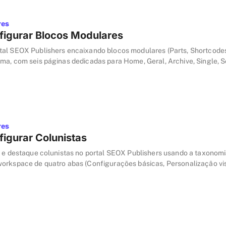
res
igurar Blocos Modulares
al SEOX Publishers encaixando blocos modulares (Parts, Shortcode
ma, com seis páginas dedicadas para Home, Geral, Archive, Single, 
pos de Part: Mais Lidas, Newsletter, TV e Colunas.
res
igurar Colunistas
e e destaque colunistas no portal SEOX Publishers usando a taxonom
orkspace de quatro abas (Configurações básicas, Personalização vis
 Outros recursos) e vitrine na home com fixação manual ou listagem p
os.