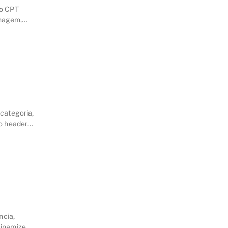
 o CPT
Imagem,
 categoria,
o header
ncia,
inamize,