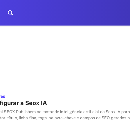
res
igurar a Seox IA
l SEOX Publishers ao motor de inteligência artificial da Seox IA para
tor: título, linha fina, tags, palavra-chave e campos de SEO gerados p
mpos padrão e histórico de consumo em reais.