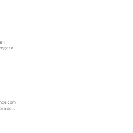
gs,
regar a
nonce com
ora do