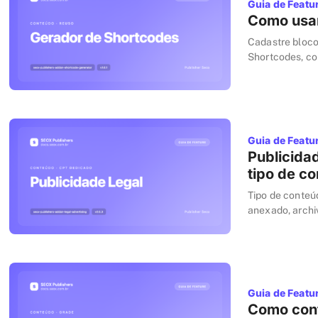
Guia de Featu
Como usar
Cadastre bloco
Shortcodes, co
copiar e colar 
Guia de Featu
Publicidad
tipo de c
Tipo de conteúd
anexado, archi
publicações no
Guia de Featu
Como con