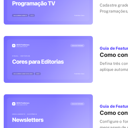
Cadastre grade
Programações,
Nome, Descrição
Guia de Featu
Como conf
Defina três cor
aplique automa
pra editorias 
Guia de Featu
Como conf
Configure o fo
mensagem de re