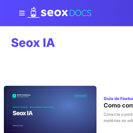
Seox IA
Guia de Featu
Como conf
Conecte o porta
matérias no edi
controle de ca