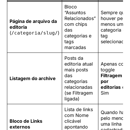
Bloco
“Assuntos
Sempre que
Relacionados”
houver pelo
Página de arquivo da
com chips
menos uma
editoria
das
categoria ou
(
)
/categoria/slug/
categorias e
tag
tags
selecionada
marcadas
Posts da
editoria atual
Apenas com
mais posts
toggle
das
Filtragem
Listagem do archive
categorias
por
relacionadas
editorias
em
(se Filtragem
Sim
ligada)
Lista de links
Quando há
com Nome
pelo menos
Bloco de Links
clicável
uma linha
externos
apontando
cadastrada