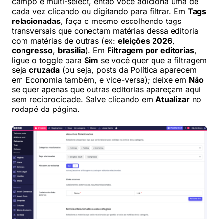
campo é multi-select, então você adiciona uma de
cada vez clicando ou digitando para filtrar. Em
Tags
relacionadas
, faça o mesmo escolhendo tags
transversais que conectam matérias dessa editoria
com matérias de outras (ex:
eleições 2026
,
congresso
,
brasilia
). Em
Filtragem por editorias
,
ligue o toggle para
Sim
se você quer que a filtragem
seja
cruzada
(ou seja, posts da Política aparecem
em Economia também, e vice-versa); deixe em
Não
se quer apenas que outras editorias apareçam aqui
sem reciprocidade. Salve clicando em
Atualizar
no
rodapé da página.